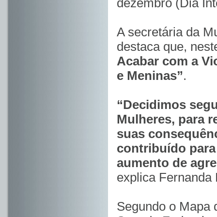
dezembro (Dia Int
A secretária da M
destaca que, nes
Acabar com a Vio
e Meninas”
.
“Decidimos segui
Mulheres, para re
suas consequênc
contribuído para
aumento de agre
explica Fernanda 
Segundo o Mapa d