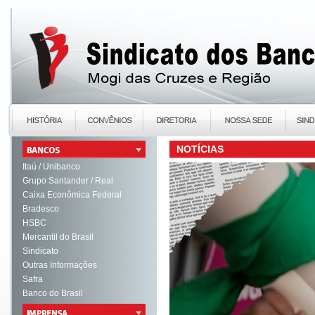
NOTÍCIAS
Itaú / Unibanco
Grupo Santander / Real
Caixa Econômica Federal
Bradesco
HSBC
Mercantil do Brasil
Sindicato
Outras Informações
Safra
Banco do Brasil