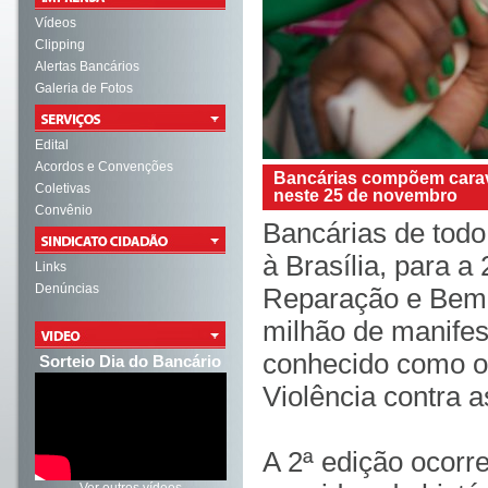
Vídeos
Clipping
Alertas Bancários
Galeria de Fotos
Edital
Acordos e Convenções
Bancárias compõem carav
Coletivas
neste 25 de novembro
Convênio
Bancárias de tod
à Brasília, para 
Links
Denúncias
Reparação e Bem-v
milhão de manife
conhecido como o 
Sorteio Dia do Bancário
Violência contra 
A 2ª edição ocorr