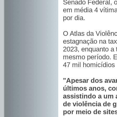
Senado Federal, o
em média 4 vítima
por dia.
O Atlas da Violên
estagnação na tax
2023, enquanto a 
mesmo período. E
47 mil homicídios 
"Apesar dos ava
últimos anos, co
assistindo a um 
de violência de 
por meio de site