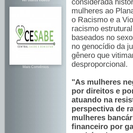
considerada histór
Ver outros vídeos
mulheres ao Plana
o Racismo e a Vio
racismo estrutura
baseados no sexo
no genocídio da j
gênero que vitim
desproporcional.
Mais Convênios
"As mulheres ne
por direitos e p
atuando na resis
perspectiva de ra
mulheres bancár
financeiro por g