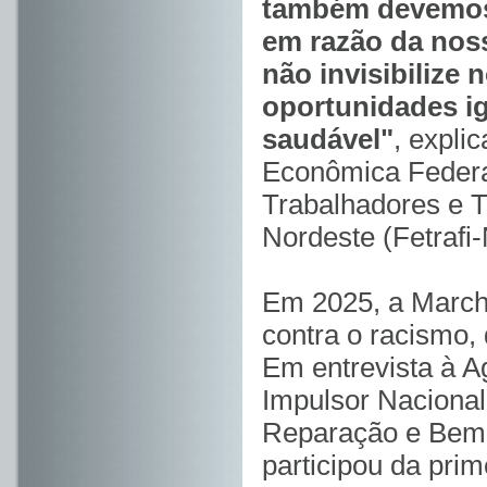
também devemos 
em razão da noss
não invisibilize 
oportunidades ig
saudável"
, expli
Econômica Federa
Trabalhadores e 
Nordeste (Fetrafi
Em 2025, a Marcha
contra o racismo, 
Em entrevista à Ag
Impulsor Naciona
Reparação e Bem-v
participou da prim