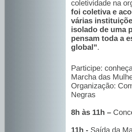
coletividade na o
foi coletiva e ac
várias instituiç
isolado de uma 
pensam toda a es
global”
.
Participe: conheç
Marcha das Mulhe
Organização: Com
Negras
8h às 11h –
Conce
11h -
Saída da Ma