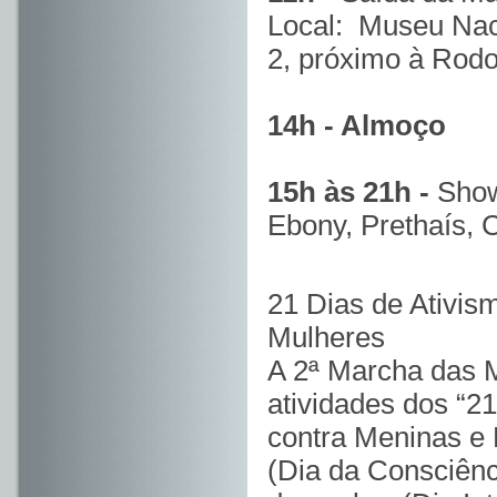
Local: Museu Nacio
2, próximo à Rodov
14h - Almoço
15h às 21h -
Show
Ebony, Prethaís, 
21 Dias de Ativis
Mulheres
A 2ª Marcha das 
atividades dos
“21
contra Meninas e
(Dia da Consciênc