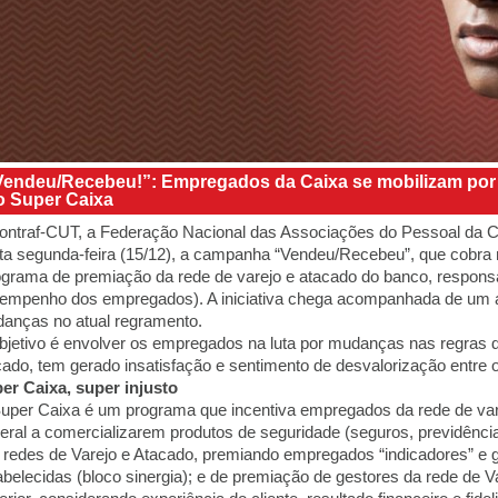
Vendeu/Recebeu!”: Empregados da Caixa se mobilizam po
o Super Caixa
ontraf-CUT, a Federação Nacional das Associações do Pessoal da C
ta segunda-feira (15/12), a campanha “Vendeu/Recebeu”, que cobr
ograma de premiação da rede de varejo e atacado do banco, respons
empenho dos empregados). A iniciativa chega acompanhada de um
anças no atual regramento.
bjetivo é envolver os empregados na luta por mudanças nas regras d
çado, tem gerado insatisfação e sentimento de desvalorização entre 
er Caixa, super injusto
uper Caixa é um programa que incentiva empregados da rede de va
eral a comercializarem produtos de seguridade (seguros, previdência,
 redes de Varejo e Atacado, premiando empregados “indicadores” e
abelecidas (bloco sinergia); e de premiação de gestores da rede de