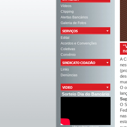
Vídeos
Clipping
Alertas Bancários
Galeria de Fotos
Edital
Acordos e Convenções
“
Coletivas
n
Convênio
A C
nes
Links
(pr
Denúncias
des
mud
O o
lan
Sorteio Dia do Bancário
Sup
O S
Fed
nas
est