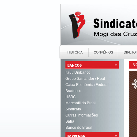
N
Itaú / Unibanco
Grupo Santander / Real
Caixa Econômica Federal
Bradesco
HSBC
Mercantil do Brasil
Sindicato
Outras Informações
Safra
Banco do Brasil