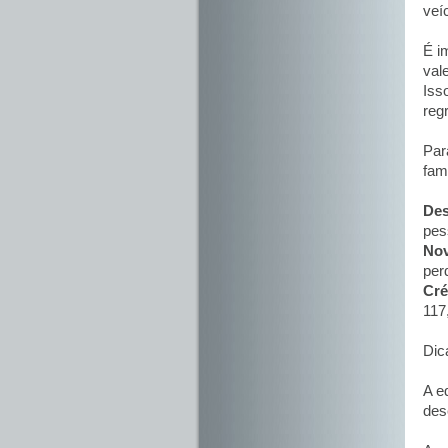
veí
É i
val
Iss
reg
Par
famí
Des
pes
Nov
per
Cré
117
Dic
A e
des