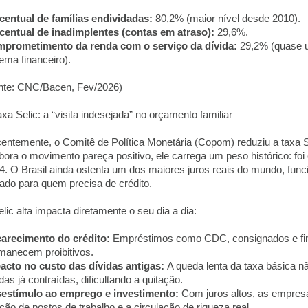
centual de famílias endividadas:
80,2% (maior nível desde 2010).
centual de inadimplentes (contas em atraso):
29,6%.
prometimento da renda com o serviço da dívida:
29,2% (quase um
tema financeiro).
nte: CNC/Bacen, Fev/2026)
axa Selic: a “visita indesejada” no orçamento familiar
entemente, o Comitê de Política Monetária (Copom) reduziu a taxa 
ora o movimento pareça positivo, ele carrega um peso histórico: foi
4. O Brasil ainda ostenta um dos maiores juros reais do mundo, fu
ado para quem precisa de crédito.
elic alta impacta diretamente o seu dia a dia:
arecimento do crédito:
Empréstimos como CDC, consignados e fin
manecem proibitivos.
acto no custo das dívidas antigas:
A queda lenta da taxa básica nã
das já contraídas, dificultando a quitação.
estímulo ao emprego e investimento:
Com juros altos, as empres
ação de postos de trabalho e a circulação de riqueza real.