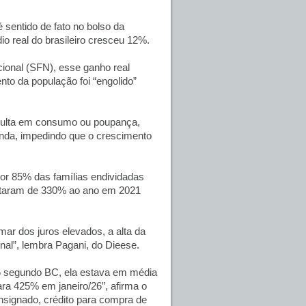
 sentido de fato no bolso da
o real do brasileiro cresceu 12%.
ional (SFN), esse ganho real
to da população foi “engolido”
resulta em consumo ou poupança,
enda, impedindo que o crescimento
 por 85% das famílias endividadas
saltaram de 330% ao ano em 2021
mar dos juros elevados, a alta da
inal”, lembra Pagani, do Dieese.
/26 segundo BC, ela estava em média
ara 425% em janeiro/26”, afirma o
signado, crédito para compra de