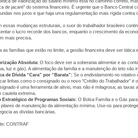
olítica de valorização do salário mínimo está no caminho correto, mas
ca de jacaré” do sistema financeiro. É urgente que o Banco Central 
fundas nos juros e que haja uma regulamentação mais rígida contra o
 essas mudanças estruturais, o suor do trabalhador brasileiro conti
mentar o lucro recorde dos bancos, enquanto o crescimento da econ
m mais precisa.
 as famílias que estão no limite, a gestão financeira deve ser tática e
orização Absoluta
: O foco deve ser a soberania alimentar e as cont
ua, luz e gás). A alimentação da família e a manutenção do teto são i
ca de Dívida “Cara” por “Barata”:
Se o endividamento no rotativo 
car linhas como o consignado ou o novo “Crédito do Trabalhador” é o 
signado é uma ferramenta de alívio, mas não é milagrosa; as taxas
 cautela extrema.
 Estratégico de Programas Sociais:
O Bolsa Família e o Gás para
 pilares de manutenção da alimentação mínima. Use-os para protege
egocia as dívidas bancárias.
nte: CONTRAF