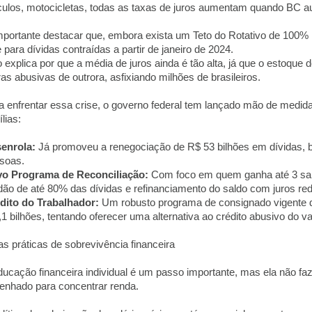
culos, motocicletas, todas as taxas de juros aumentam quando BC au
mportante destacar que, embora exista um Teto do Rotativo de 100% 
e para dívidas contraídas a partir de janeiro de 2024.
o explica por que a média de juros ainda é tão alta, já que o estoque 
ras abusivas de outrora, asfixiando milhões de brasileiros.
a enfrentar essa crise, o governo federal tem lançado mão de medid
lias:
enrola:
Já promoveu a renegociação de R$ 53 bilhões em dívidas, b
soas.
o Programa de Reconciliação:
Com foco em quem ganha até 3 sal
dão de até 80% das dívidas e refinanciamento do saldo com juros re
dito do Trabalhador:
Um robusto programa de consignado vigente 
,1 bilhões, tentando oferecer uma alternativa ao crédito abusivo do va
as práticas de sobrevivência financeira
ducação financeira individual é um passo importante, mas ela não fa
enhado para concentrar renda.