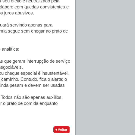
 seu efeito é neutralizado pela
colabore com quedas consistentes e
s juros abusivos.
nuará servindo apenas para
omia segue sem chegar ao prato de
 analítica:
as que geram interrupção de serviço
negociáveis.
ou cheque especial é insustentável,
caminho. Contudo, fica o alerta: o
 ainda pesam e devem ser usadas
 Todos não são apenas auxílios,
r o prato de comida enquanto