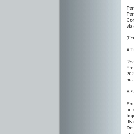
Per
Per
Com
sis
(Fo
A T
Rec
Emb
202
pux
A S
Enc
per
Imp
dívi
Des
cri