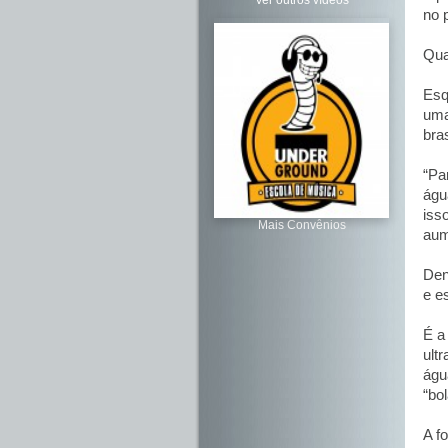
Ver outros vídeos
no 
Qua
Esq
uma
bra
“Pa
águ
iss
Mais Convênios
aum
Den
e e
É a
ult
águ
“bo
A f