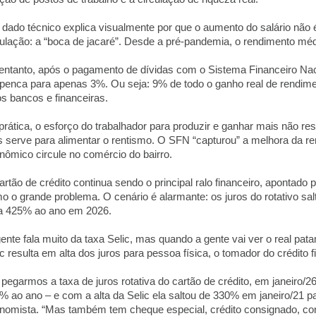
dado técnico explica visualmente por que o aumento do salário não é
ulação: a “boca de jacaré”. Desde a pré-pandemia, o rendimento médi
entanto, após o pagamento de dívidas com o Sistema Financeiro Nac
penca para apenas 3%. Ou seja: 9% de todo o ganho real de rendimen
os bancos e financeiras.
prática, o esforço do trabalhador para produzir e ganhar mais não 
 serve para alimentar o rentismo. O SFN “capturou” a melhora da r
nômico circule no comércio do bairro.
artão de crédito continua sendo o principal ralo financeiro, apontado
o o grande problema. O cenário é alarmante: os juros do rotativo 
a 425% ao ano em 2026.
gente fala muito da taxa Selic, mas quando a gente vai ver o real pata
ic resulta em alta dos juros para pessoa física, o tomador do crédito f
 pegarmos a taxa de juros rotativa do cartão de crédito, em janeiro
% ao ano – e com a alta da Selic ela saltou de 330% em janeiro/21 p
nomista. “Mas também tem cheque especial, crédito consignado, con