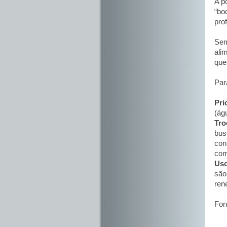
A p
“bo
pro
Sem
ali
que
Para
Pri
(ág
Tro
bus
con
com
Uso
são
ren
Fo