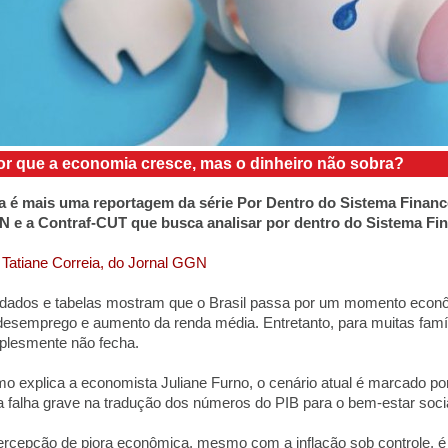
or que a economia cresce, mas o dinheiro não sobra?
a é mais uma reportagem da série Por Dentro do Sistema Finance
 e a Contraf-CUT que busca analisar por dentro do Sistema Fin
 Tatiane Correia, do Jornal GGN
dados e tabelas mostram que o Brasil passa por um momento econô
desemprego e aumento da renda média. Entretanto, para muitas famíl
plesmente não fecha.
o explica a economista Juliane Furno, o cenário atual é marcado p
 falha grave na tradução dos números do PIB para o bem-estar socia
ercepção de piora econômica, mesmo com a inflação sob controle, é