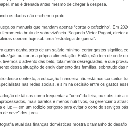
papel, mas é drenada antes mesmo de chegar à despesa.
ndo os dados não enchem o prato
ueça os manuais que mandam apenas “cortar o cafezinho”. Em 2026,
 ferramenta bruta de sobrevivência. Segundo Victor Pagani, diretor 
sileiras operam hoje sob uma “estratégia de guerra”.
ra quem ganha perto de um salário mínimo, cortar gastos significa c
a/luz/gás ou cortar a própria alimentação. Então, não tem de onde c
o, tivemos o advento das bets, totalmente desreguladas, e que prova
ento dessa situação de endividamento das famílias, sobretudo das 
tro desse contexto, a educação financeira não está nos conceitos t
specialistas nas redes sociais, e sim na decisão entre os gastos esse
 adoção de táticas como frequentar a “xepa” da feira, ou substituir a
raprocessados, mais baratos e menos nutritivos, ou gerenciar o at
a e luz — em um rodízio perigoso para evitar o corte de serviços b
la de neve” dos juros.
otografia atual das finanças domésticas mostra o tamanho do desafio 