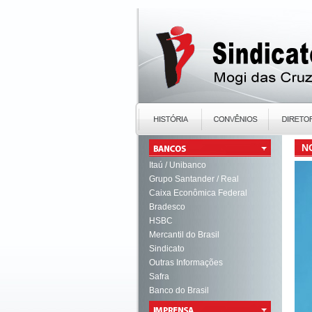
N
Itaú / Unibanco
Grupo Santander / Real
Caixa Econômica Federal
Bradesco
HSBC
Mercantil do Brasil
Sindicato
Outras Informações
Safra
Banco do Brasil