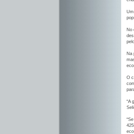
Um 
pop
No 
des
pel
Na 
mas
eco
O c
com
par
“A 
Sel
“Se
425
eco