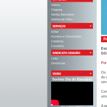
Vídeos
Clipping
Alertas Bancários
Galeria de Fotos
Edital
Acordos e Convenções
P
Coletivas
Convênio
Est
GGN
Links
Por
Denúncias
Os 
do 
Sorteio Dia do Bancário
sim
Com
uma
A p