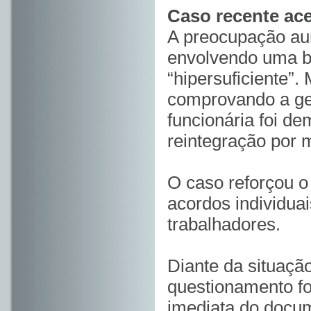
Caso recente ace
A preocupação au
envolvendo uma ba
“hipersuficiente
comprovando a ges
funcionária foi de
reintegração por m
O caso reforçou o 
acordos individuai
trabalhadores.
Diante da situaçã
questionamento fo
imediata do docum