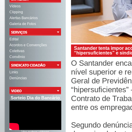
Vídeos
Clipping
Alertas Bancários
Galeria de Fotos
Edital
Acordos e Convenções
Santander tenta impor aco
Coletivas
“hipersuficientes” e sindi
Convênio
O Santander enca
nível superior e 
Links
Denúncias
Geral de Previdên
“hipersuficientes
Contrato de Traba
Sorteio Dia do Bancário
entre os empregad
Segundo denúncias