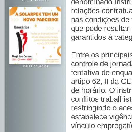
denominado Instru
Ver outros vídeos
relações contratua
nas condições de 
que pode resultar 
garantidos à categ
Entre os principai
controle de jorna
Mais Convênios
tentativa de enqu
artigo 62, II da C
de horário. O ins
conflitos trabalhi
restringindo o ace
estabelece vigênc
vínculo empregatí