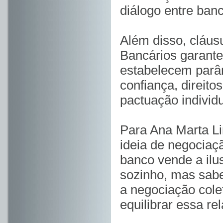
diálogo entre banc
Além disso, cláus
Bancários garante
estabelecem parâm
confiança, direit
pactuação individu
Para Ana Marta Lim
ideia de negociaç
banco vende a ilu
sozinho, mas sabe
a negociação colet
equilibrar essa rel