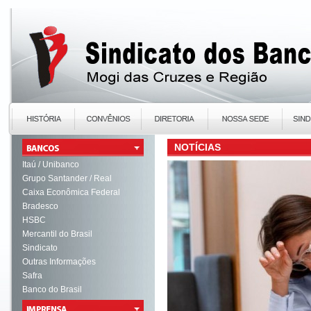
NOTÍCIAS
Itaú / Unibanco
Grupo Santander / Real
Caixa Econômica Federal
Bradesco
HSBC
Mercantil do Brasil
Sindicato
Outras Informações
Safra
Banco do Brasil