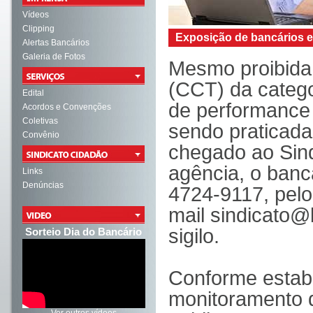
Vídeos
Clipping
Exposição de bancários e
Alertas Bancários
Galeria de Fotos
Mesmo proibida
(CCT) da categor
Edital
de performance 
Acordos e Convenções
Coletivas
sendo praticada
Convênio
chegado ao Sind
agência, o banc
Links
Denúncias
4724-9117, pel
mail
sindicato@
sigilo.
Sorteio Dia do Bancário
Conforme estab
monitoramento d