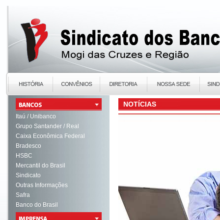
NOTÍCIAS
Itaú / Unibanco
Grupo Santander / Real
Caixa Econômica Federal
Bradesco
HSBC
Mercantil do Brasil
Sindicato
Outras Informações
Safra
Banco do Brasil