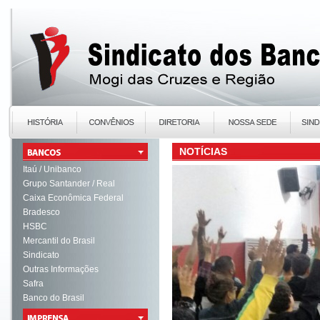
NOTÍCIAS
Itaú / Unibanco
Grupo Santander / Real
Caixa Econômica Federal
Bradesco
HSBC
Mercantil do Brasil
Sindicato
Outras Informações
Safra
Banco do Brasil