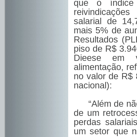
que o índice
reivindicaçõe
salarial de 14
mais 5% de aum
Resultados (PL
piso de R$ 3.94
Dieese em va
alimentação, re
no valor de R$
nacional):
“Além de nã
de um retroces
perdas salaria
um setor que n