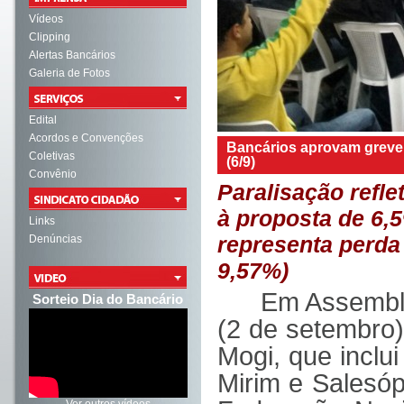
Vídeos
Clipping
Alertas Bancários
Galeria de Fotos
Edital
Acordos e Convenções
Bancários aprovam greve p
Coletivas
(6/9)
Convênio
Paralisação refle
à proposta de 6,5
Links
Denúncias
representa perda 
9,57%)
Em Assemblei
Sorteio Dia do Bancário
(2 de setembro)
Mogi, que inclui
Mirim e Salesóp