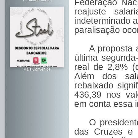
Federação Nac
Ver outros vídeos
reajuste sala
indeterminado a 
paralisação oco
A proposta
última segunda-
real de 2,8% (
Mais Convênios
Além dos salá
rebaixado sign
436,39 nos val
em conta essa i
O president
das Cruzes e R