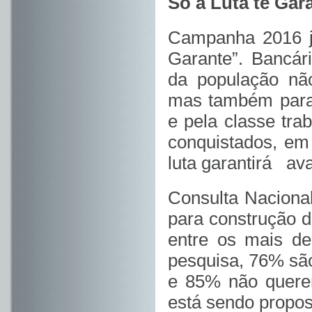
Só a Luta te Gar
Campanha 2016 já
Garante”. Bancár
da população não
mas também para 
e pela classe tra
conquistados, em
luta garantirá av
Consulta Nacional
para construção d
entre os mais de
pesquisa, 76% são
e 85% não querem
está sendo propos