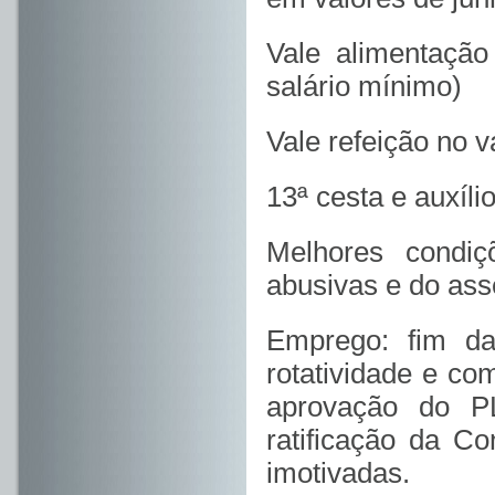
Vale alimentaçã
salário mínimo)
Vale refeição no 
13ª cesta e auxíl
Melhores condi
abusivas e do ass
Emprego: fim da
rotatividade e co
aprovação do P
ratificação da C
imotivadas.