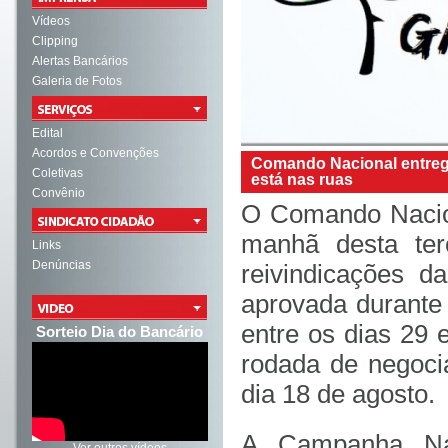
Vídeos
Clipping
Alertas Bancários
Galeria de Fotos
Edital
Acordos e Convenções
Comando Nacional entreg
Coletivas
está nas ruas
Convênio
O Comando Nacion
manhã desta ter
Links
Denúncias
reivindicações 
aprovada durante 
entre os dias 29 e
Sorteio Dia do Bancário
rodada de negoci
dia 18 de agosto.
A Campanha Nac