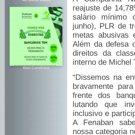
Ver outros vídeos
reajuste de 14,78
salário mínimo 
junho), PLR de t
metas abusivas e
Além da defesa 
direitos da clas
interno de Michel
Mais Convênios
“Dissemos na ent
bravamente para 
frente dos banq
lutando que in
inclusivo e partic
A Fenaban sabe
nossa categoria n