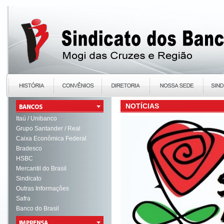
NOTÍCIAS
Itaú / Unibanco
Grupo Santander / Real
Caixa Econômica Federal
Bradesco
HSBC
Mercantil do Brasil
Sindicato
Outras Informações
Safra
Banco do Brasil